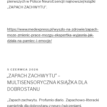
pierwszych w Polsce NeuroEsencji i najnowszej książki
„ZAPACH ZACHWYTU”.
https://www.medexpress.pl/wyszlo-na-zdrowie/zapach-
moze-zmienic-prace-mozgu-ekspertka-wyjasnia-jak-
dziala-na-pamiec-i-emocje/
OPUBLIKOWANE
5 CZERWCA 2026
W
„ZAPACH ZACHWYTU” –
MULTISENSORYCZNA KSIĄŻKA DLA
DOBROSTANU
„Zapach zachwytu. Profumio diario. Zapachowo-literacki
pamiętnik dla dobrostanu z neuro ćwiczeniami,