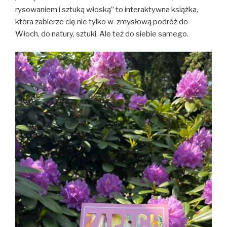
rysowaniem i sztuką włoską” to interaktywna książka,
która zabierze cię nie tylko w zmysłową podróż do
Włoch, do natury, sztuki. Ale też do siebie samego.