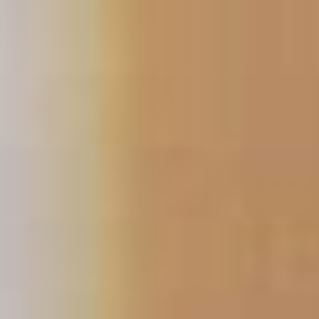
Przeskocz
do
treści